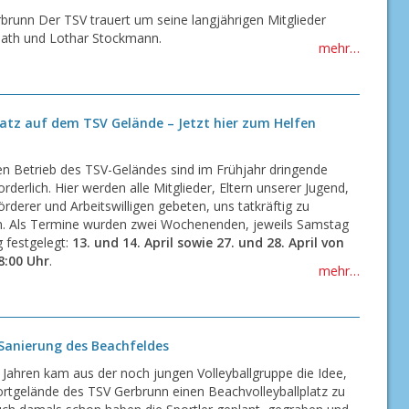
brunn Der TSV trauert um seine langjährigen Mitglieder
bath und Lothar Stockmann.
mehr…
satz auf dem TSV Gelände – Jetzt hier zum Helfen
n Betrieb des TSV-Geländes sind im Frühjahr dringende
orderlich. Hier werden alle Mitglieder, Eltern unserer Jugend,
örderer und Arbeitswilligen gebeten, uns tatkräftig zu
n. Als Termine wurden zwei Wochenenden, jeweils Samstag
 festgelegt:
13. und 14. April sowie 27. und 28. April von
18:00 Uhr
.
mehr…
 Sanierung des Beachfeldes
 Jahren kam aus der noch jungen Volleyballgruppe die Idee,
rtgelände des TSV Gerbrunn einen Beachvolleyballplatz zu