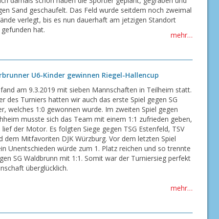
Auch damals schon haben die Sportler geplant, gegraben und
n Sand geschaufelt. Das Feld wurde seitdem noch zweimal
ände verlegt, bis es nun dauerhaft am jetzigen Standort
 gefunden hat.
mehr…
erbrunner U6-Kinder gewinnen Riegel-Hallencup
 fand am 9.3.2019 mit sieben Mannschaften in Teilheim statt.
r des Turniers hatten wir auch das erste Spiel gegen SG
r, welches 1:0 gewonnen wurde. Im zweiten Spiel gegen
heim musste sich das Team mit einem 1:1 zufrieden geben,
lief der Motor. Es folgten Siege gegen TSG Estenfeld, TSV
d dem Mitfavoriten DJK Würzburg. Vor dem letzten Spiel
ein Unentschieden würde zum 1. Platz reichen und so trennte
gen SG Waldbrunn mit 1:1. Somit war der Turniersieg perfekt
schaft überglücklich.
mehr…