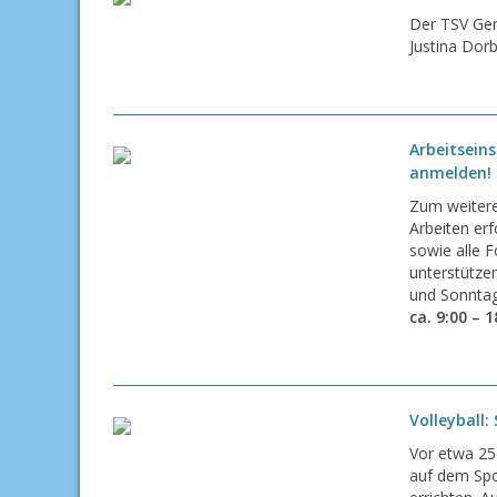
Der TSV Ger
Justina Dor
Arbeitsein
anmelden!
Zum weitere
Arbeiten erf
sowie alle F
unterstütze
und Sonntag
ca. 9:00 – 
Volleyball:
Vor etwa 25
auf dem Spo