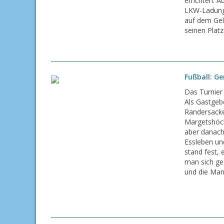
errichten. 
LKW-Ladunge
auf dem Gel
seinen Platz
Fußball: G
Das Turnier
Als Gastgebe
Randersacke
Margetshöch
aber danach 
Essleben un
stand fest, 
man sich ge
und die Mann