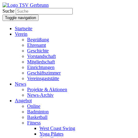
Suche
Toggle navigation
Startseite
Verein
Begrüßung
Ehrenamt
Geschichte
Vorstandschaft
Mitgliedschaft
Einrichtungen
Geschäftszimmer
Vereinsgaststätte
News
Projekte & Aktionen
News-Archiv
Angebot
Online
Badminton
Basketball
Fitness
West Coast Swing
Yoga Pilates