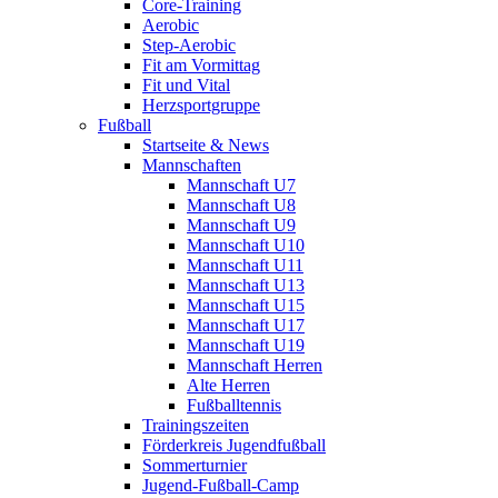
Core-Training
Aerobic
Step-Aerobic
Fit am Vormittag
Fit und Vital
Herzsportgruppe
Fußball
Startseite & News
Mannschaften
Mannschaft U7
Mannschaft U8
Mannschaft U9
Mannschaft U10
Mannschaft U11
Mannschaft U13
Mannschaft U15
Mannschaft U17
Mannschaft U19
Mannschaft Herren
Alte Herren
Fußballtennis
Trainingszeiten
Förderkreis Jugendfußball
Sommerturnier
Jugend-Fußball-Camp