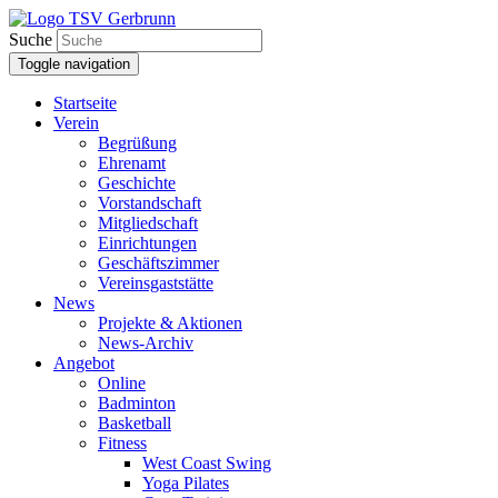
Suche
Toggle navigation
Startseite
Verein
Begrüßung
Ehrenamt
Geschichte
Vorstandschaft
Mitgliedschaft
Einrichtungen
Geschäftszimmer
Vereinsgaststätte
News
Projekte & Aktionen
News-Archiv
Angebot
Online
Badminton
Basketball
Fitness
West Coast Swing
Yoga Pilates