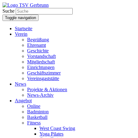
Suche
Toggle navigation
Startseite
Verein
Begrüßung
Ehrenamt
Geschichte
Vorstandschaft
Mitgliedschaft
Einrichtungen
Geschäftszimmer
Vereinsgaststätte
News
Projekte & Aktionen
News-Archiv
Angebot
Online
Badminton
Basketball
Fitness
West Coast Swing
Yoga Pilates