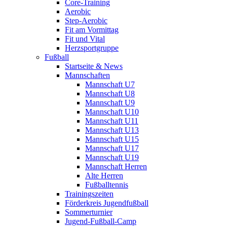
Core-Training
Aerobic
Step-Aerobic
Fit am Vormittag
Fit und Vital
Herzsportgruppe
Fußball
Startseite & News
Mannschaften
Mannschaft U7
Mannschaft U8
Mannschaft U9
Mannschaft U10
Mannschaft U11
Mannschaft U13
Mannschaft U15
Mannschaft U17
Mannschaft U19
Mannschaft Herren
Alte Herren
Fußballtennis
Trainingszeiten
Förderkreis Jugendfußball
Sommerturnier
Jugend-Fußball-Camp