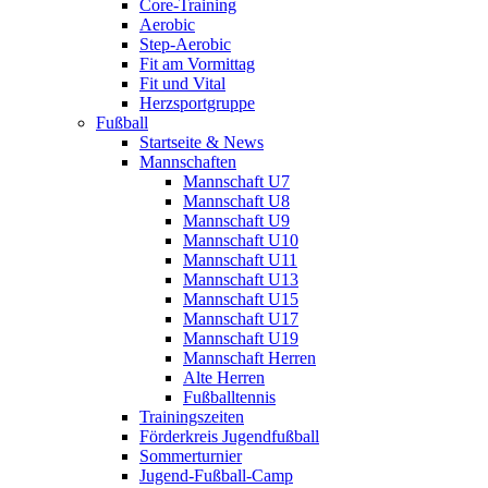
Core-Training
Aerobic
Step-Aerobic
Fit am Vormittag
Fit und Vital
Herzsportgruppe
Fußball
Startseite & News
Mannschaften
Mannschaft U7
Mannschaft U8
Mannschaft U9
Mannschaft U10
Mannschaft U11
Mannschaft U13
Mannschaft U15
Mannschaft U17
Mannschaft U19
Mannschaft Herren
Alte Herren
Fußballtennis
Trainingszeiten
Förderkreis Jugendfußball
Sommerturnier
Jugend-Fußball-Camp