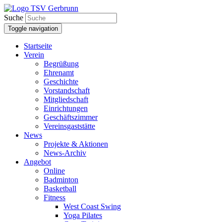
Suche
Toggle navigation
Startseite
Verein
Begrüßung
Ehrenamt
Geschichte
Vorstandschaft
Mitgliedschaft
Einrichtungen
Geschäftszimmer
Vereinsgaststätte
News
Projekte & Aktionen
News-Archiv
Angebot
Online
Badminton
Basketball
Fitness
West Coast Swing
Yoga Pilates