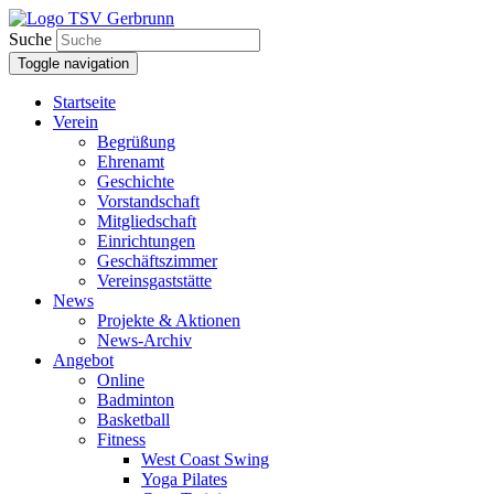
Suche
Toggle navigation
Startseite
Verein
Begrüßung
Ehrenamt
Geschichte
Vorstandschaft
Mitgliedschaft
Einrichtungen
Geschäftszimmer
Vereinsgaststätte
News
Projekte & Aktionen
News-Archiv
Angebot
Online
Badminton
Basketball
Fitness
West Coast Swing
Yoga Pilates