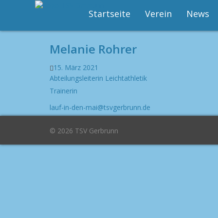
Startseite
Verein
News
Melanie Rohrer
15. März 2021
Abteilungsleiterin Leichtathletik
Trainerin
lauf-in-den-mai@tsvgerbrunn.de
© 2026 TSV Gerbrunn