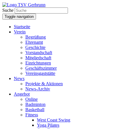
Suche
Toggle navigation
Startseite
Verein
Begrüßung
Ehrenamt
Geschichte
Vorstandschaft
Mitgliedschaft
Einrichtungen
Geschäftszimmer
Vereinsgaststätte
News
Projekte & Aktionen
News-Archiv
Angebot
Online
Badminton
Basketball
Fitness
West Coast Swing
Yoga Pilates