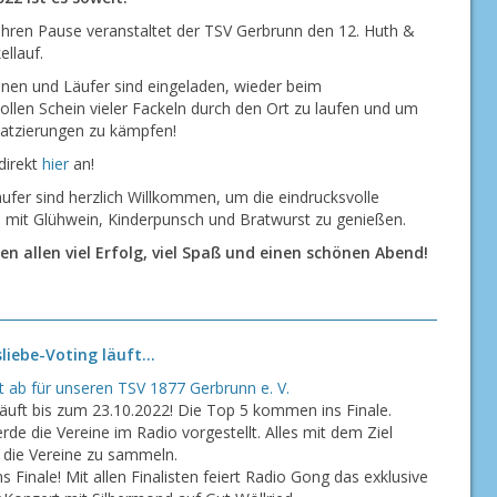
ahren Pause veranstaltet der TSV Gerbrunn den 12. Huth &
ellauf.
nnen und Läufer sind eingeladen, wieder beim
llen Schein vieler Fackeln durch den Ort zu laufen und um
latzierungen zu kämpfen!
direkt
hier
an!
ufer sind herzlich Willkommen, um die eindrucksvolle
mit Glühwein, Kinderpunsch und Bratwurst zu genießen.
n allen viel Erfolg, viel Spaß und einen schönen Abend!
sliebe-Voting läuft…
t ab für unseren TSV 1877 Gerbrunn e. V.
läuft bis zum 23.10.2022! Die Top 5 kommen ins Finale.
rde die Vereine im Radio vorgestellt. Alles mit dem Ziel
 die Vereine zu sammeln.
ns Finale! Mit allen Finalisten feiert Radio Gong das exklusive