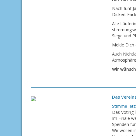
Nach fünf J
Dickert Fack
Alle Läuferi
stimmungsvo
Siege und P
Melde Dich 
Auch Nichtlä
Atmosphäre 
Wir wünsche
Das Verein
Stimme jetz
Das Voting 
Im Finale we
Spenden für
Wir wollen i