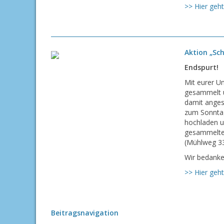
>> Hier geht
Aktion „Sch
Endspurt!
Mit eurer U
gesammelt u
damit angesc
zum Sonnt
hochladen u
gesammelten
(Mühlweg 33
Wir bedanken
>> Hier geht
Beitragsnavigation