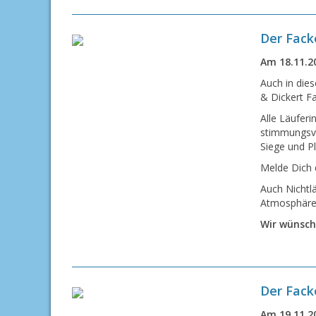
Der Fack
Am 18.11.20
Auch in die
& Dickert Fa
Alle Läuferi
stimmungsvo
Siege und P
Melde Dich 
Auch Nichtlä
Atmosphäre 
Wir wünsche
Der Facke
Am 19.11.20