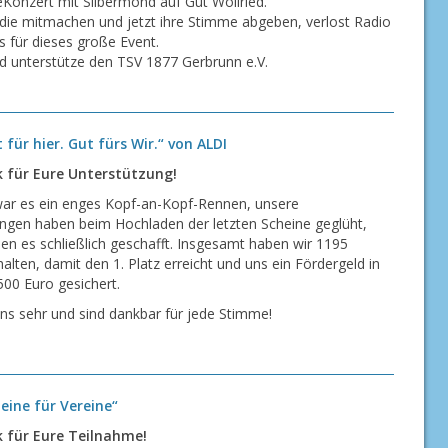
eKonzert mit Silbermond auf Gut Wöllried.
, die mitmachen und jetzt ihre Stimme abgeben, verlost Radio
 für dieses große Event.
nd unterstütze den TSV 1877 Gerbrunn e.V.
 für hier. Gut fürs Wir.“ von ALDI
k für Eure Unterstützung!
 war es ein enges Kopf-an-Kopf-Rennen, unsere
tungen haben beim Hochladen der letzten Scheine geglüht,
en es schließlich geschafft. Insgesamt haben wir 1195
lten, damit den 1. Platz erreicht und uns ein Fördergeld in
00 Euro gesichert.
uns sehr und sind dankbar für jede Stimme!
eine für Vereine“
k für Eure Teilnahme!