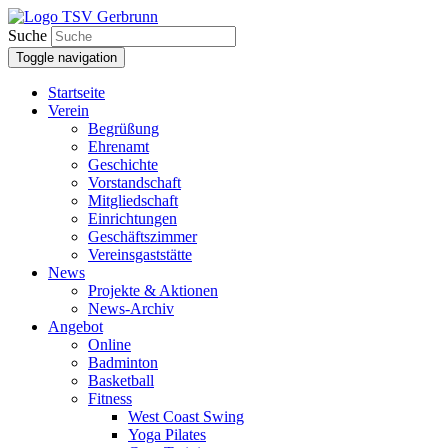
Suche
Toggle navigation
Startseite
Verein
Begrüßung
Ehrenamt
Geschichte
Vorstandschaft
Mitgliedschaft
Einrichtungen
Geschäftszimmer
Vereinsgaststätte
News
Projekte & Aktionen
News-Archiv
Angebot
Online
Badminton
Basketball
Fitness
West Coast Swing
Yoga Pilates